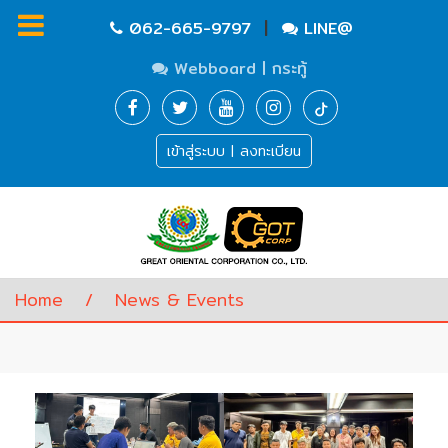
|
062-665-9797
LINE@
Webboard | กระทู้
Homepage
เข้าสู่ระบบ | ลงทะเบียน
Waste
Water
Equipment
Pump
&
Valve
(อุปกรณ์
Home
/
News & Events
บำบัด
น้ำ
เสีย,
ปั๊ม
และ
วาล์ว)