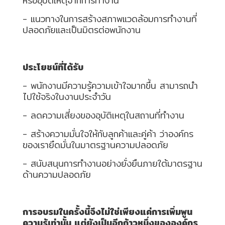
หรืออุบัติเหตุจากการทำงาน
ปก
รณ์
- แนวทางในการสร้างสภาพแวดล้อมการทำงานที่
อื่นๆ)
ปลอดภัยและเป็นมิตรต่อพนักงาน
Projects
ประโยชน์ที่ได้รับ
- พนักงานมีความรู้ความเข้าใจมากขึ้น สามารถนำ
Services
ไปใช้จริงในงานประจำวัน
- ลดความเสี่ยงของอุบัติเหตุในสถานที่ทำงาน
Repair
- สร้างความมั่นใจให้กับลูกค้าและคู่ค้า ว่าองค์กร
request
ของเรายึดมั่นในมาตรฐานความปลอดภัย
- สนับสนุนการทำงานอย่างยั่งยืนภายใต้มาตรฐาน
Reference
ด้านความปลอดภัย
News
การอบรมในครั้งนี้จึงไม่ใช่เพียงแค่การเพิ่มพูน
&
ความรู้เท่านั้น แต่ยังเป็นอีกก้าวหนึ่งขององค์กร
Activity