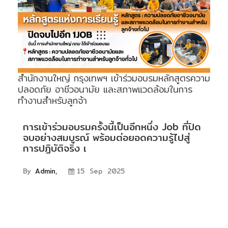
ENVIRONMENT
&
Antipollution
(สิ่ง
แวดล้อม
และ
สำนักงานใหญ่ กรุงเทพฯ เข้าร่วมอบรมหลักสูตรความ
ระบบ
ปลอดภัย อาชีวอนามัย และสภาพแวดล้อมในการ
ป้องกัน
ทำงานสำหรับลูกจ้า
มลพิษ)
การเข้าร่วมอบรมครั้งนี้เป็นอีกหนึ่ง Job ที่ปิด
จบอย่างสมบูรณ์ พร้อมต่อยอดความรู้ไปสู่
INSTRUMENT
การปฏิบัติจริง เ
&
AUTOMATIONS
By
Admin,
15 Sep 2025
(อุปกรณ์
วัด
คุม
และ
ระบบ