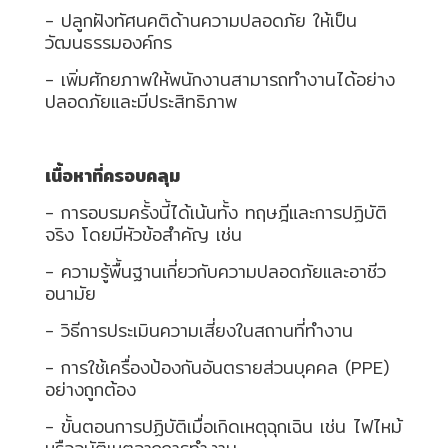
HYDRAULIC
- ปลูกฝังทัศนคติด้านความปลอดภัย ให้เป็น
วัฒนธรรมองค์กร
- เพิ่มศักยภาพให้พนักงานสามารถทำงานได้อย่าง
POWER
ปลอดภัยและมีประสิทธิภาพ
TRANSMISSION
(มอเตอร์
เกียร์
และ
เนื้อหาที่ครอบคลุม
ระบบ
- การอบรมครั้งนี้ได้เน้นทั้ง ทฤษฎีและการปฏิบัติ
ส่ง
จริง โดยมีหัวข้อสำคัญ เช่น
กำลัง)
- ความรู้พื้นฐานเกี่ยวกับความปลอดภัยและอาชีว
อนามัย
CONVEYOR
(โซ่
- วิธีการประเมินความเสี่ยงในสถานที่ทำงาน
และ
- การใช้เครื่องป้องกันอันตรายส่วนบุคคล (PPE)
สายพาน
อย่างถูกต้อง
ลำเลียง
รวม
- ขั้นตอนการปฏิบัติเมื่อเกิดเหตุฉุกเฉิน เช่น ไฟไหม้
อุ