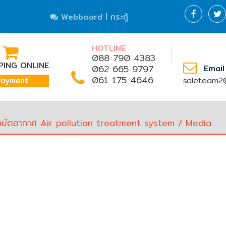
Webboard | กระทู้
HOTLINE
088 790 4383
ING ONLINE
062 665 9797
Email
061 175 4646
saleteam2@
Payment
ำบัดอากาศ Air pollution treatment system
/ Media