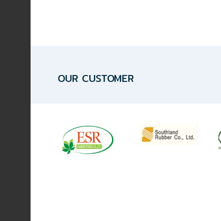
HYDRAULIC
POWER
TRANSMISSION
(มอเตอร์
เกียร์
OUR CUSTOMER
และ
ระบบ
ส่ง
กำลัง)
CONVEYOR
(โซ่
และ
สายพาน
ลำเลียง
รวม
อุ