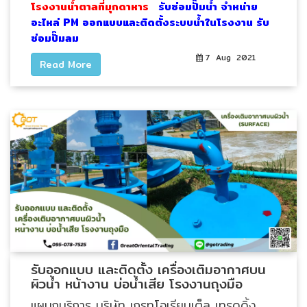
อัตโนมัติ)
โรงงานน้ำตาลที่มุกดาหาร
รับซ่อมปั๊มน้ำ จำหน่าย
อะไหล่ PM ออกแบบและติดตั้งระบบน้ำในโรงงาน รับ
ซ่อมปั๊มลม
เครื่อง
7 Aug 2021
วัด
Read More
คุณภาพ
น้ำ
และ
เซ็นเซอร์
(Water
Analyzer
&
Sensors)
FAN
,
BLOWER
รับออกแบบ และติดตั้ง เครื่องเติมอากาศบน
,
ผิวน้ำ หน้างาน บ่อน้ำเสีย โรงงานถุงมือ
PNEUMATIC
แผนกบริการ บริษัท เกรทโอเรียนเต็ล เทรดดิ้ง
&