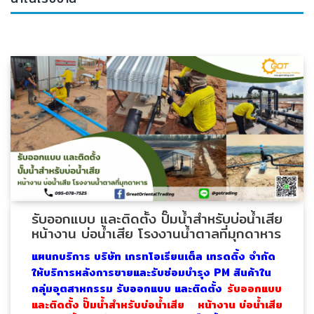
ENVIRONMENT
&
Antipollution
(สิ่ง
แวดล้อม
และ
ระบบ
ป้องกัน
มลพิษ)
INSTRUMENT
&
รับออกแบบ และติดตั้ง ปั๊มน้ำสำหรับบ่อน้ำเสีย
AUTOMATIONS
หน้างาน บ่อน้ำเสีย โรงงานน้ำตาลที่มุกดาหาร
(อุปกรณ์
แผนกบริการ บริษัท เกรทโอเรียนเต็ล เทรดดิ้ง จำกัด
วัด
คุม
ให้บริการหลังการขายและรับซ่อมบำรุง PM สินค้าใน
และ
กลุ่มอุตสาหกรรม รับออกแบบ และติดตั้ง
รับออกแบบ
ระบบ
และติดตั้ง ปั๊มน้ำสำหรับบ่อน้ำเสีย หน้างาน บ่อน้ำเสีย