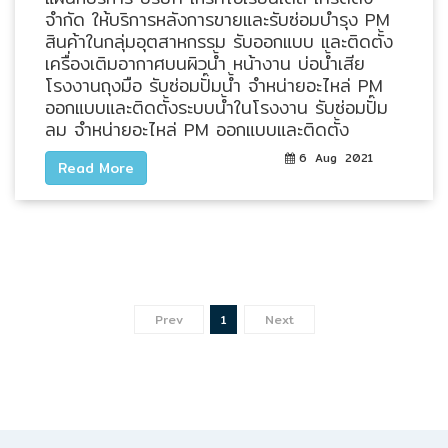
จำกัด ให้บริการหลังการขายและรับซ่อมบำรุง PM
HYDRAULIC
สินค้าในกลุ่มอุตสาหกรรม รับออกแบบ และติดตั้ง
เครื่องเติมอากาศบนผิวน้ำ หน้างาน บ่อน้ำเสีย
POWER
โรงงานถุงมือ รับซ่อมปั๊มน้ำ จำหน่ายอะไหล่ PM
TRANSMISSION
ออกแบบและติดตั้งระบบน้ำในโรงงาน รับซ่อมปั๊ม
(มอเตอร์
ลม จำหน่ายอะไหล่ PM ออกแบบและติดตั้ง
เกียร์
6 Aug 2021
Read More
และ
ระบบ
ส่ง
กำลัง)
CONVEYOR
(current)
Prev
1
Next
(โซ่
และ
สายพาน
ลำเลียง
รวม
อุ