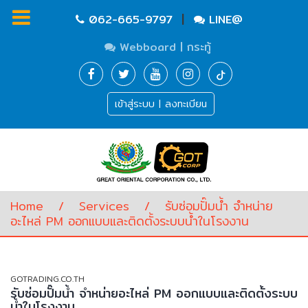
|
062-665-9797
LINE@
Webboard | กระทู้
Homepage
เข้าสู่ระบบ | ลงทะเบียน
Waste
Water
Equipment
Pump
&
Valve
(อุปกรณ์
Home
/
Services
/
รับซ่อมปั๊มน้ำ จำหน่าย
บำบัด
อะไหล่ PM ออกแบบและติดตั้งระบบน้ำในโรงงาน
น้ำ
เสีย,
ปั๊ม
และ
GOTRADING.CO.TH
วาล์ว)
รับซ่อมปั๊มน้ำ จำหน่ายอะไหล่ PM ออกแบบและติดตั้งระบบ
น้ำในโรงงาน