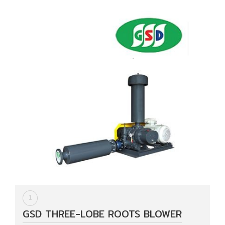
HYDRAULIC
POWER
TRANSMISSION
(มอเตอร์
เกียร์
และ
ระบบ
ส่ง
กำลัง)
CONVEYOR
(โซ่
และ
สายพาน
ลำเลียง
1
รวม
GSD THREE-LOBE ROOTS BLOWER
อุ