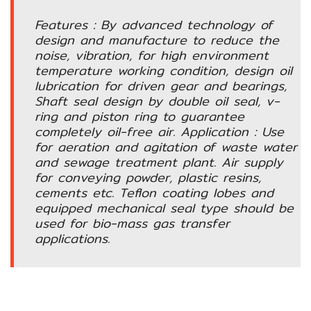
อัตโนมัติ)
Features : By advanced technology of
design and manufacture to reduce the
เครื่อง
noise, vibration, for high environment
วัด
temperature working condition, design oil
คุณภาพ
lubrication for driven gear and bearings,
น้ำ
Shaft seal design by double oil seal, v-
และ
ring and piston ring to guarantee
เซ็นเซอร์
completely oil-free air. Application : Use
(Water
for aeration and agitation of waste water
Analyzer
and sewage treatment plant. Air supply
&
for conveying powder, plastic resins,
Sensors)
cements etc. Teflon coating lobes and
equipped mechanical seal type should be
used for bio-mass gas transfer
FAN
applications.
,
BLOWER
,
PNEUMATIC
&