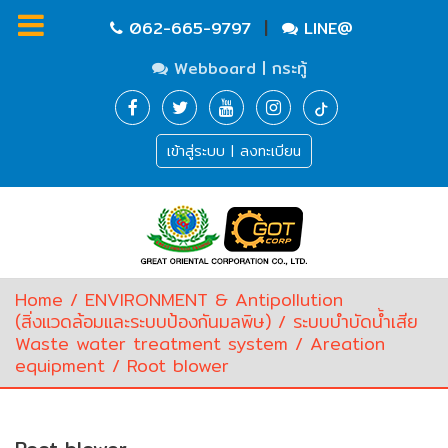
|
062-665-9797
LINE@
Webboard | กระทู้
Homepage
เข้าสู่ระบบ | ลงทะเบียน
Waste
Water
Equipment
Pump
&
Valve
(อุปกรณ์
Home
/
ENVIRONMENT & Antipollution
บำบัด
(สิ่งแวดล้อมและระบบป้องกันมลพิษ)
/
ระบบบำบัดน้ำเสีย
น้ำ
Waste water treatment system
/
Areation
เสีย,
equipment
/ Root blower
ปั๊ม
และ
วาล์ว)