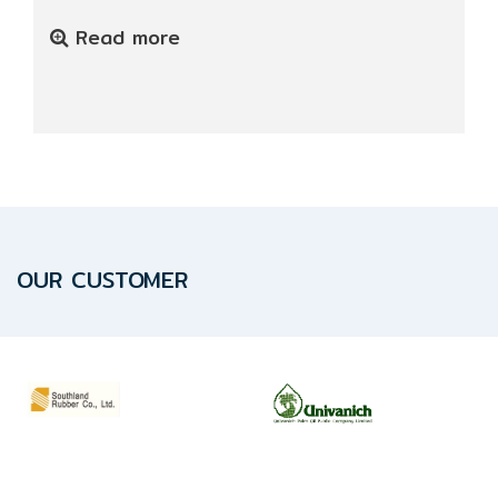
ปก
รณ์
Read more
อื่นๆ)
Projects
Services
Repair
OUR CUSTOMER
request
Reference
News
&
Activity