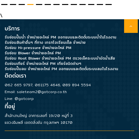
\
Data
Center
บริการ
รับซ่อมปั๊มน้ำ จำหน่ายอะไหล่ PM ออกแบบและติดตั้งระบบน้ำในโรงงาน
รับซ่อมสินค้าอื่นๆ ที่ทาง เกรทโอเรียนเต็ล จำหน่าย
Document
รับซ่อม Hi-pressure จำหน่ายอะไหล่ PM
รับซ่อม Blower จำหน่ายอะไหล่ PM
รับซ่อม Root Blower จำหน่ายอะไหล่ PM ตรวจเช็คระบบบำบัดน้ำเสีย
รับซ่อมเกียร์ จำหน่ายอะไหล่ PM เกียร์ชนิดต่างๆ
About
รับซ่อมปั๊มลม จำหน่ายอะไหล่ PM ออกแบบและติดตั้งระบบลมในโรงงาน
Us
ติดต่อเรา
062 665 9797
,
061175 4646
,
089 894 5594
Email:
saleteam2@gotcorp.co.th
Contact
Line: @gotcorp
Us
ที่อยู่
สำนักงานใหญ่ อาคารเลขที่ 19/20 หมู่ที่ 3
Our
แขวงฉิมพลี เขตตลิ่งชัน กรุงเทพฯ 10170
Customer