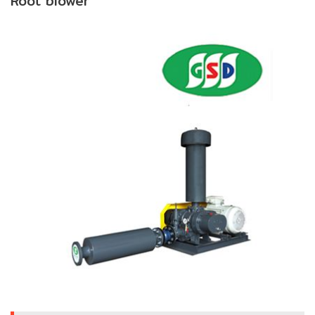
Root blower
ENVIRONMENT
&
Antipollution
(สิ่ง
แวดล้อม
และ
ระบบ
ป้องกัน
มลพิษ)
INSTRUMENT
&
AUTOMATIONS
(อุปกรณ์
วัด
คุม
และ
ระบบ