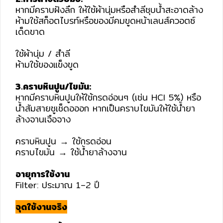
หากมีคราบฝังลึก ให้ใช้ผ้านุ่มหรือสำลีชุบน้ำสะอาดล้าง
ห้ามใช้สก็อตไบรท์หรือของมีคมขูดหน้าเลนส์ควอตซ์
เด็ดขาด
ใช้ผ้านุ่ม / สำลี
ห้ามใช้ของแข็งขูด
3.คราบหินปูน/ไขมัน:
หากมีคราบหินปูนให้ใช้กรดอ่อนๆ (เช่น HCI 5%) หรือ
น้ำสัมสายชูเช็ดอออก หากเป็นคราบไขมันให้ใช้น้ำยา
ล้างจานเจือจาง
คราบหินปูน → ใช้กรดอ่อน
คราบไขมัน → ใช้น้ำยาล้างจาน
อายุการใช้งาน
Filter: ประมาณ 1–2 ปี
จุดใช้งานจริง