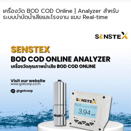
ENVIRONMENT
เครื่องวัด BOD COD Online | Analyzer สำหรับ
ระบบบำบัดน้ำเสียและโรงงาน แบบ Real-time
&
Antipollution
(สิ่ง
แวดล้อม
และ
ระบบ
ป้องกัน
มลพิษ)
INSTRUMENT
&
AUTOMATIONS
(อุปกรณ์
วัด
คุม
และ
ระบบ
อัตโนมัติ)