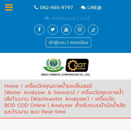
062-665-9797
|
LINE@
Webboard | กระทู้
Homepage
เข้าสู่ระบบ | ลงทะเบียน
Waste
Water
Equipment
Pump
&
Valve
(อุปกรณ์
Home
/
เครื่องวัดคุณภาพน้ำและเซ็นเซอร์
บำบัด
(Water Analyzer & Sensors)
/
เครื่องวัดคุณภาพน้ำ
น้ำ
เสียโรงงาน (Wastewater Analyzer)
/ เครื่องวัด
เสีย,
BOD COD Online | Analyzer สำหรับระบบบำบัดน้ำเสีย
ปั๊ม
และโรงงาน แบบ Real-time
และ
วาล์ว)