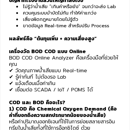
ปัญหาที่โรงงานส่วนใหญ่กำลังเจอ
ปก
ไม่รู้ว่าน้ำเสีย “เกินค่าหรือยัง” จนกว่าจะส่ง Lab
รณ์
ควบคุมระบบบำบัดไม่ทัน ทำให้ค่าแกว่ง
อื่นๆ)
เสี่ยงผิดกฎหมายโดยไม่รู้ตัว
ขาดข้อมูล Real-time สำหรับปรับ Process
Projects
ผลลัพธ์คือ “ต้นทุนเพิ่ม + ความเสี่ยงสูง”
เครื่องวัด BOD COD แบบ Online
Services
BOD COD Online Analyzer คือเครื่องมือที่ช่วยให้
คุณ
✔ วัดคุณภาพน้ำเสียแบบ Real-time
Repair
✔ รู้ค่าทันที ไม่ต้องรอ Lab
request
✔ แจ้งเตือนเมื่อค่าเกิน
✔ เชื่อมต่อ SCADA / IoT / POMS ได้
Reference
COD และ BOD คืออะไร?
1) COD คือ Chemical Oxygen Demand (คือ
ค่าที่บอกถึงความสกปรกมากน้อยของน้ำเสีย)
News
หรือค่าปริมาณออกซิเจนที่ใช้ในการย่อยสลายสารอิน
&
ทรียในน้ำเสียทั้งที่ใช้การอ๊อกซิไดซ์ ด้วย
Activity