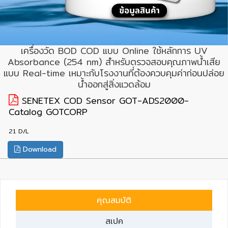
เครื่อง
วัด
เครื่องวัด BOD COD แบบ Online ใช้หลักการ UV
คุณภาพ
Absorbance (254 nm) สำหรับตรวจสอบคุณภาพน้ำเสีย
น้ำ
แบบ Real-time เหมาะกับโรงงานที่ต้องควบคุมค่าก่อนปล่อย
และ
น้ำออกสู่สิ่งแวดล้อม
เซ็นเซอร์
SENETEX COD Sensor GOT-ADS2000-
(Water
Catalog GOTCORP
Analyzer
&
21 D/L
Sensors)
Download
FAN
,
BLOWER
คุณสมบัติ
,
PNEUMATIC
สเปค
&