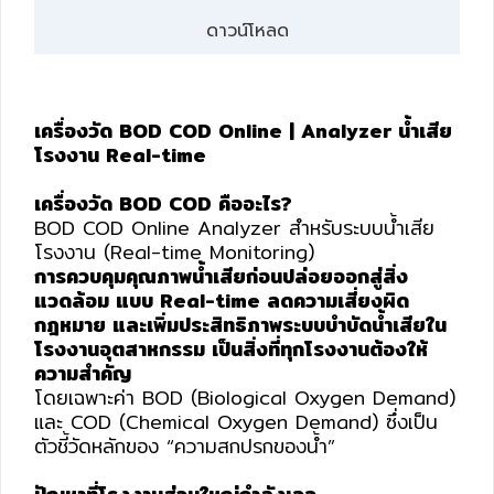
HYDRAULIC
ดาวน์โหลด
POWER
TRANSMISSION
เครื่องวัด BOD COD Online | Analyzer น้ำเสีย
(มอเตอร์
โรงงาน Real-time
เกียร์
และ
เครื่องวัด BOD COD คืออะไร?
ระบบ
BOD COD Online Analyzer สำหรับระบบน้ำเสีย
ส่ง
โรงงาน (Real-time Monitoring)
กำลัง)
การควบคุมคุณภาพน้ำเสียก่อนปล่อยออกสู่สิ่ง
แวดล้อม แบบ Real-time ลดความเสี่ยงผิด
กฎหมาย และเพิ่มประสิทธิภาพระบบบำบัดน้ำเสียใน
CONVEYOR
โรงงานอุตสาหกรรม เป็นสิ่งที่ทุกโรงงานต้องให้
(โซ่
ความสำคัญ
และ
โดยเฉพาะค่า BOD (Biological Oxygen Demand)
สายพาน
และ COD (Chemical Oxygen Demand) ซึ่งเป็น
ลำเลียง
ตัวชี้วัดหลักของ “ความสกปรกของน้ำ”
รวม
อุ