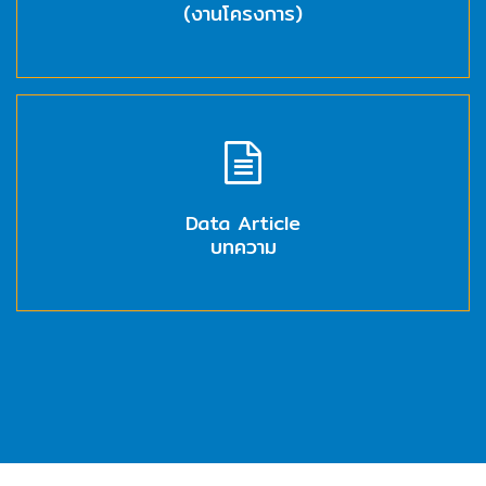
(งานโครงการ)
Data
Center
Document
Data Article
About
บทความ
Us
Contact
Us
Our
Customer