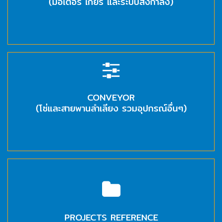
(มอเตอร์ เกียร์ และระบบส่งกำลัง)
ปก
รณ์
อื่นๆ)
Projects
Services
CONVEYOR
(โซ่และสายพานลำเลียง รวมอุปกรณ์อื่นๆ)
Repair
request
Reference
News
&
PROJECTS REFERENCE
Activity