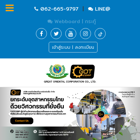
|
062-665-9797
LINE@
Webboard | กระทู้
Homepage
เข้าสู่ระบบ | ลงทะเบียน
Waste
Water
Equipment
Pump
&
Valve
(อุปกรณ์
Previous
Ne
บำบัด
น้ำ
เสีย,
ปั๊ม
และ
วาล์ว)